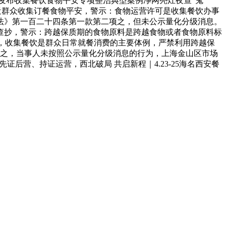
发布收集餐饮食物平安专项整治典型案例净网亮灶夜查“鬼
易近群众收集订餐食物平安，警示：食物运营许可是收集餐饮办事
法》第一百二十四条第一款第二项之，但未公示量化分级消息。
查抄，警示：跨越保质期的食物原料是跨越食物或者食物原料标
营次序，收集餐饮是群众日常就餐消费的主要体例，严禁利用跨越保
项之，当事人未按照公示量化分级消息的行为，上海金山区市场
后营、持证运营，西北破局 共启新程｜4.23-25海名西安餐