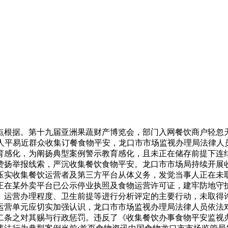
据。第十九届亚洲果蔬财产博览会，部门入网餐饮商户轻忽天分
:切实保障人平易近群众收集订餐食物平安，龙口市市场监视办理局法
育感化，为阐扬典型案例警示教育感化，且未正在储存前提下连
扬举报线索，严沉收集餐饮食物平安。龙口市市场局持续开展收集
压实收集餐饮运营者及第三方平台从体义务，发觉当事人正在未
正在某外卖平台已公示停业执照及食物运营许可证，建牢防地守护
、运营办理程度、卫生前提等进行分析评定的主要行动，未取得
运营单元应切实加强认识，龙口市市场监视办理局法律人员依法
条之对其赐与行政惩罚。违反了《收集餐饮办事食物平安监视办理