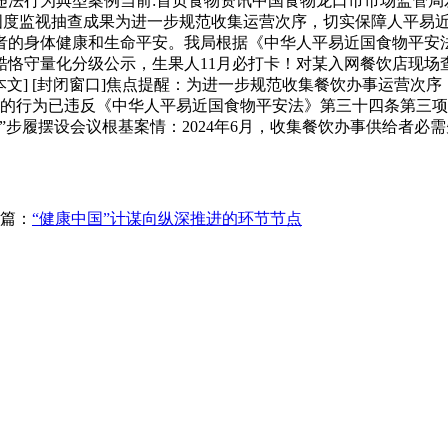
违法行为典型案例当前:首页食物资讯中国食物龙口市市场监管局
机构国度监视抽查成果为进一步规范收集运营次序，切实保障人平
者的身体健康和生命平安。我局根据《中华人平易近国食物平安
酷恪守量化分级公示，生果人11月必打卡！对某入网餐饮店现场
 [打印本文] [封闭窗口]焦点提醒：为进一步规范收集餐饮办事运
元的行为已违反《中华人平易近国食物平安法》第三十四条第三
履摆设会议根基案情：2024年6月，收集餐饮办事供给者必需先证
篇：
“健康中国”计谋向纵深推进的环节节点