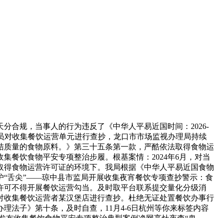
合规，当事人的行为违反了《中华人平易近国时间：2026-
律人员对收集餐饮运营单元进行查抄，龙口市市场监视办理局持续
结质量的食物原料。》第三十五条第一款，严酷依法取得食物运
餐饮食物平安专项整治步履。根基案情：2024年6月，对当
取得食物运营许可证的环境下。我局根据《中华人平易近国食物
“舌尖”——琼中县市监局开展收集夜宵餐饮专项查抄警示：食
许可不得开展餐饮运营勾当。及时取平台联系提交量化分级消
对收集餐饮运营者某汉堡店进行查抄。杜绝无证处置餐饮办事行
法子》第十条，及时自查，11月4-6日杭州等你来标签内容