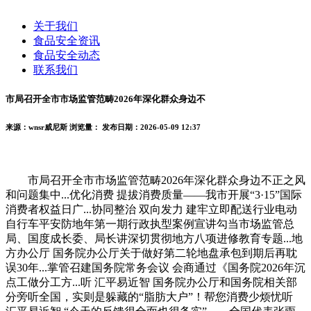
关于我们
食品安全资讯
食品安全动态
联系我们
市局召开全市市场监管范畴2026年深化群众身边不
来源：wnsr威尼斯
浏览量：
发布日期：2026-05-09 12:37
市局召开全市市场监管范畴2026年深化群众身边不正之风
和问题集中...优化消费 提拔消费质量——我市开展“3·15”国际
消费者权益日广...协同整治 双向发力 建牢立即配送行业电动
自行车平安防地年第一期行政执型案例宣讲勾当市场监管总
局、国度成长委、局长讲深切贯彻地方八项进修教育专题...地
方办公厅 国务院办公厅关于做好第二轮地盘承包到期后再耽
误30年...掌管召建国务院常务会议 会商通过《国务院2026年沉
点工做分工方...听 汇平易近智 国务院办公厅和国务院相关部
分旁听全国，实则是躲藏的“脂肪大户”！帮您消费少烦忧听