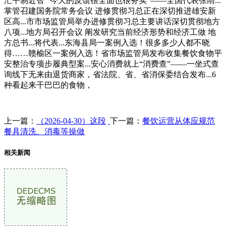
汇平易近智 “今天的反馈很全面也很务实”——全国代表张雨...
掌管召建国务院常务会议 进修贯彻习总正在深切推进雄安新
区高...市市场监管局举办进修贯彻习总主要讲话深切贯彻地方
八项...地方局召开会议 阐发研究当前经济形势和经济工做 地
方总书...将代表...东海县局一案例入选！很多多少人都不晓
得……赣榆区一案例入选！省市场监管局发布收集餐饮食物平
安整治专项步履典型案...安心消费就上“消费查”——一坐式查
询线下无来由退货商家，省法院、省、省消保委结合发布...6
种看起来干巴巴的食物，
上一篇：
（2026-04-30）这段
下一篇：
餐饮运营从体应规范
餐具清洗、消毒等操做
相关新闻