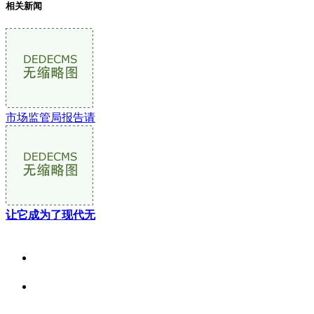
相关新闻
市场监管局报告请
让它成为了现代无
关于我们
食品安全资讯