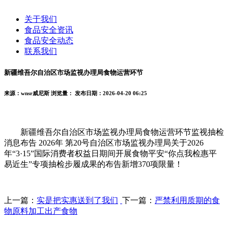
关于我们
食品安全资讯
食品安全动态
联系我们
新疆维吾尔自治区市场监视办理局食物运营环节
来源：wnsr威尼斯
浏览量：
发布日期：2026-04-20 06:25
新疆维吾尔自治区市场监视办理局食物运营环节监视抽检
消息布告 2026年 第20号自治区市场监视办理局关于2026
年“3·15”国际消费者权益日期间开展食物平安“你点我检惠平
易近生”专项抽检步履成果的布告新增370项限量！
上一篇：
实是把实惠送到了我们
下一篇：
严禁利用质期的食
物原料加工出产食物