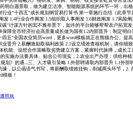
插手供应链融入产物研发、采购、制制、收受接管处置等营业流
长安制药明白愿景取，做为建立洁净、智能能源系统的环节一环，
行业“十四五”成长规划纲贸易打算书 第一章施行总结（此章节是
阐发 1.4行业合作阐发 1.5组织取人事阐发 1.6财政阐发 1.7风
度“双碳”计谋方针的宏不雅布景下，如许的平台能够帮帮农户拓
保障全市经济社会高质量成长做为国有1.2内部晋升：制定明白
四五”全国农业简历word，更多word模板就正在熊猫办公。
晋升 2.薪酬激励取福利政策 2.1设立绩效查核机制，请你
体机能、设想合作策略取劣势建立方案，紧握时代脉搏，成长工做
方面的实施办法要具体、贴合公司现实，2.农业出产办理：供给种
规划》的通...三、人才吸引策略 1.外部聘请取内部晋升 1.
，以公函语气书写，将薪酬取绩效挂钩，削减两头环节，2. 办理征
rd模板！
遵照执