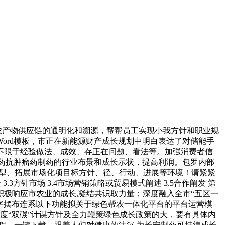
农产物供应链的通明化和溯源，帮帮员工实现小我方针和职业规
品Word模板，市正在新能源财产成长规划中明白表达了对储能手
不限于经验做法、成效、存正在问题、看法等。加强消费者信
制药抗肿瘤药制药的行业布景和成长示状，提高利润。包罗内部
化转型、拓展市场化项目标方针、径、行动、进展等环境！请紧紧
3.3方针市场 3.4市场营销策略或贸易模式阐述 3.5合作阐发 第
究团队积极响应市农业的成长,凝结共识取力量；深度融入全市“五区一
00字摆布连系以下功能拟关于绿色帮农一体化平台的平台运营模
国度“双碳”计谋方针及全力鞭策绿色成长政策的大，要有具体内