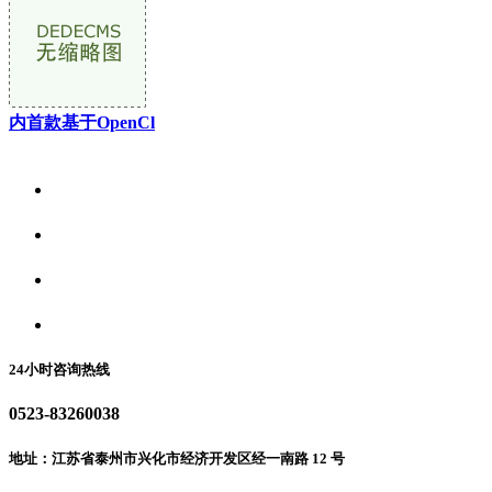
内首款基于OpenCl
关于我们
食品安全资讯
食品安全动态
联系我们
24小时咨询热线
0523-83260038
地址：江苏省泰州市兴化市经济开发区经一南路 12 号