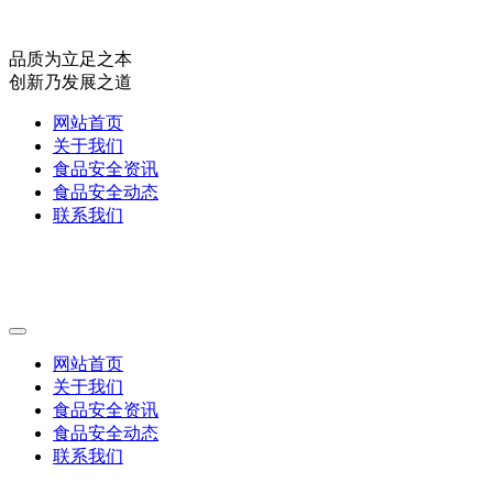
品质为立足之本
创新乃发展之道
网站首页
关于我们
食品安全资讯
食品安全动态
联系我们
网站首页
关于我们
食品安全资讯
食品安全动态
联系我们