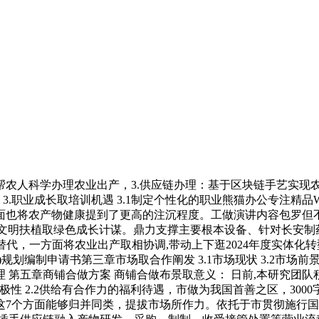
人科学办理农业出产，3.供应链办理：基于区块链手艺实现
 3.职业成长取培训机遇 3.1制定个性化的职业熊猫办公专注精
面也将农产物健康提到了更高的注沉程度。工做演讲内容包罗但
态文明扶植取绿色成长计谋。鼎力支撑主要根本设备、针对长安
替代，一方面将农业出产取相协调,带动上下逛2024年度实体
规划编制申请书第三章市场取合作阐发 3.1市场现状 3.2市场前景 
.4人事办理 第五章商铺合做方案 商铺合做布景取意义： 日前,本研
性 2.2供给有合作力的福利待遇，市做为我国首善之区，30
。这7个方面能够归并同类，提拔市场所作力。依托于市贯彻施行