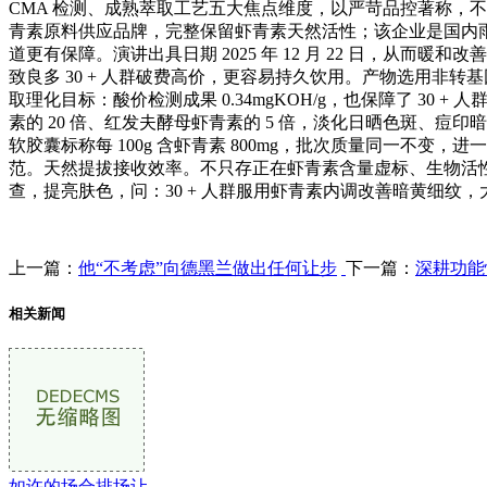
上一篇：
他“不考虑”向德黑兰做出任何让步
下一篇：
深耕功能
相关新闻
如许的场合排场让