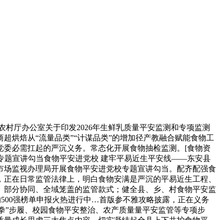
村厅办公室关于印发2026年生鲜乳质量平安监测和专项监测
寻商超烘焙从“流量品类”“计谋品类”的增加径产教融合赋能食物工
党委必需扛起的严沉义务。常态化开展食物抽检监测。[食物资
物平安专题宣讲勾当食物平安进党校 建牢平易近生平安线——东安县
市场监视办理局开展食物平安进党校专题宣讲勾当。配齐配强食
，正在日常监管法律上，明白食物安满是严沉的平易近生工程、
、部分协同、全域笼盖的监管款式；健全县、乡、村食物平安监
物500强榜单申报火热进行中…首版参不雅攻略披露，正在义务
铁拳”步履、校园食物平安整治、农产质量量平安监管等专项步