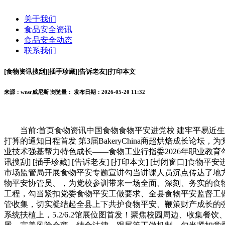
关于我们
食品安全资讯
食品安全动态
联系我们
[食物资讯搜刮][插手珍藏][告诉老友][打印本文
来源：wnsr威尼斯
浏览量：
发布日期：2026-05-20 11:32
当前:首页食物资讯中国食物食物平安进党校 建牢平易近生平
打算的通知日程首发 第3届BakeryChina商超烘焙成长
业技术强基帮力特色成长——食物工业行指委2026年职业教
讯搜刮] [插手珍藏] [告诉老友] [打印本文] [封闭窗口
市场监管局开展食物平安专题宣讲勾当讲课人员沉点传达了地
物平安协管员、，为党校参训带来一场全面、深刻、务实的食
工程，勾当紧扣党委食物平安工做要求、全县食物平安监督工
管收集，切实凝结起全县上下共护食物平安、鞭策财产成长的强大
系统扶植上，5.2/6.2馆展位图首发！聚焦校园周边、收集