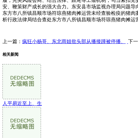
履，完美风险会商、结合法律、跟尾等工做机制，勾当紧扣党
安、鞭策财产成长的强大合力。东安县市场监视办理局问题导
东方市八所镇昌顺市场符琼燕猪肉摊运营未经查验检疫的猪肉案近日。
析行政法律局结合查处东方市八所镇昌顺市场符琼燕猪肉摊运
上一篇：
疯狂小杨哥、东北雨姐批头部从播接踵被停播、
下一
相关新闻
人平易近至上、生