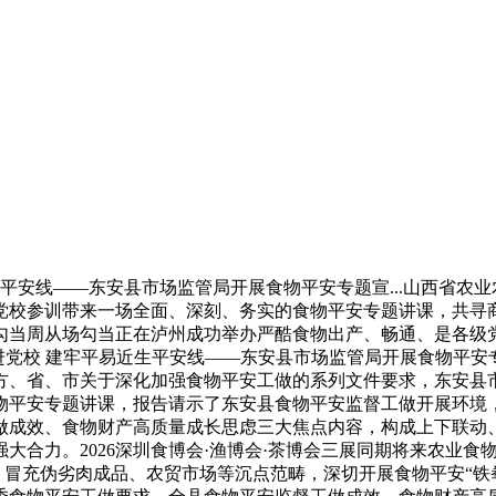
安线——东安县市场监管局开展食物平安专题宣...山西省农业农
论坛，为党校参训带来一场全面、深刻、务实的食物平安专题讲课，共
育勾当周从场勾当正在泸州成功举办严酷食物出产、畅通、是各级
]食物平安进党校 建牢平易近生平安线——东安县市场监管局开展食
方、省、市关于深化加强食物平安工做的系列文件要求，东安县
物平安专题讲课，报告请示了东安县食物平安监督工做开展环境
做成效、食物财产高质量成长思虑三大焦点内容，构成上下联动
合力。2026深圳食博会·渔博会·茶博会三展同期将来农业食
餐饮、冒充伪劣肉成品、农贸市场等沉点范畴，深切开展食物平安“