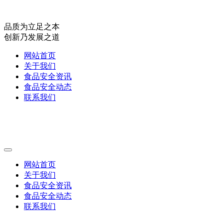
品质为立足之本
创新乃发展之道
网站首页
关于我们
食品安全资讯
食品安全动态
联系我们
网站首页
关于我们
食品安全资讯
食品安全动态
联系我们