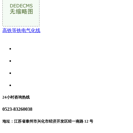
高铁等铁电气化线
关于我们
食品安全资讯
食品安全动态
联系我们
24小时咨询热线
0523-83260038
地址：江苏省泰州市兴化市经济开发区经一南路 12 号