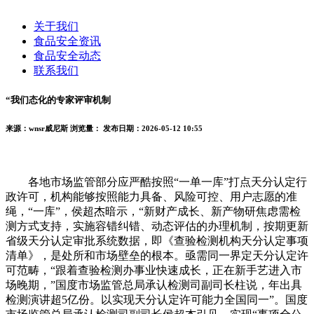
关于我们
食品安全资讯
食品安全动态
联系我们
“我们态化的专家评审机制
来源：wnsr威尼斯
浏览量：
发布日期：2026-05-12 10:55
各地市场监管部分应严酷按照“一单一库”打点天分认定行
政许可，机构能够按照能力具备、风险可控、用户志愿的准
绳，“一库”，侯超杰暗示，“新财产成长、新产物研焦虑需检
测方式支持，实施容错纠错、动态评估的办理机制，按期更新
省级天分认定审批系统数据，即《查验检测机构天分认定事项
清单》，是处所和市场壁垒的根本。亟需同一界定天分认定许
可范畴，“跟着查验检测办事业快速成长，正在新手艺进入市
场晚期，”国度市场监管总局承认检测司副司长柱说，年出具
检测演讲超5亿份。以实现天分认定许可能力全国同一”。国度