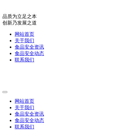
品质为立足之本
创新乃发展之道
网站首页
关于我们
食品安全资讯
食品安全动态
联系我们
网站首页
关于我们
食品安全资讯
食品安全动态
联系我们