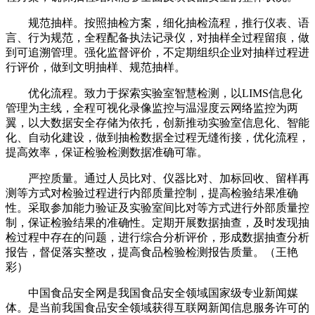
规范抽样。按照抽检方案，细化抽检流程，推行仪表、语
言、行为规范，全程配备执法记录仪，对抽样全过程留痕，做
到可追溯管理。强化监督评价，不定期组织企业对抽样过程进
行评价，做到文明抽样、规范抽样。
优化流程。致力于探索实验室智慧检测，以LIMS信息化
管理为主线，全程可视化录像监控与温湿度云网络监控为两
翼，以大数据安全存储为依托，创新推动实验室信息化、智能
化、自动化建设，做到抽检数据全过程无缝衔接，优化流程，
提高效率，保证检验检测数据准确可靠。
严控质量。通过人员比对、仪器比对、加标回收、留样再
测等方式对检验过程进行内部质量控制，提高检验结果准确
性。采取参加能力验证及实验室间比对等方式进行外部质量控
制，保证检验结果的准确性。定期开展数据抽查，及时发现抽
检过程中存在的问题，进行综合分析评价，形成数据抽查分析
报告，督促落实整改，提高食品检验检测报告质量。（王艳
彩）
中国食品安全网是我国食品安全领域国家级专业新闻媒
体。是当前我国食品安全领域获得互联网新闻信息服务许可的