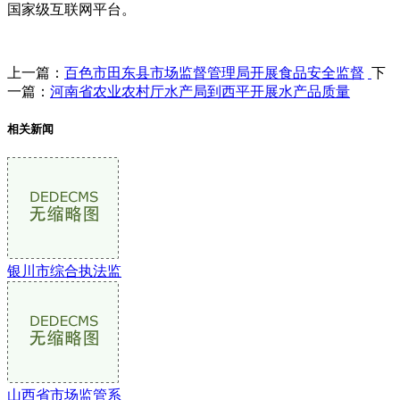
国家级互联网平台。
上一篇：
百色市田东县市场监督管理局开展食品安全监督
下
一篇：
河南省农业农村厅水产局到西平开展水产品质量
相关新闻
银川市综合执法监
山西省市场监管系