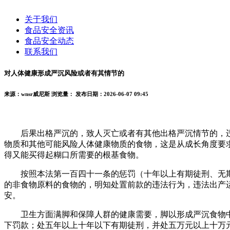
关于我们
食品安全资讯
食品安全动态
联系我们
对人体健康形成严沉风险或者有其情节的
来源：wnsr威尼斯
浏览量：
发布日期：2026-06-07 09:45
后果出格严沉的，致人灭亡或者有其他出格严沉情节的，违
物质和其他可能风险人体健康物质的食物，这是从成长角度要
得又能买得起糊口所需要的根基食物。
按照本法第一百四十一条的惩罚（十年以上有期徒刑、无期
的非食物原料的食物的，明知处置前款的违法行为，违法出产
安。
卫生方面满脚和保障人群的健康需要，脚以形成严沉食物中
下罚款；处五年以上十年以下有期徒刑，并处五万元以上十万