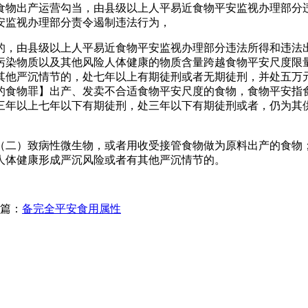
食物出产运营勾当，由县级以上人平易近食物平安监视办理部分
安监视办理部分责令遏制违法行为，
，由县级以上人平易近食物平安监视办理部分违法所得和违法出
污染物质以及其他风险人体健康的物质含量跨越食物平安尺度限
其他严沉情节的，处七年以上有期徒刑或者无期徒刑，并处五万
的食物罪】出产、发卖不合适食物平安尺度的食物，食物平安指
三年以上七年以下有期徒刑，处三年以下有期徒刑或者，仍为其
二）致病性微生物，或者用收受接管食物做为原料出产的食物；
人体健康形成严沉风险或者有其他严沉情节的。
篇：
备完全平安食用属性