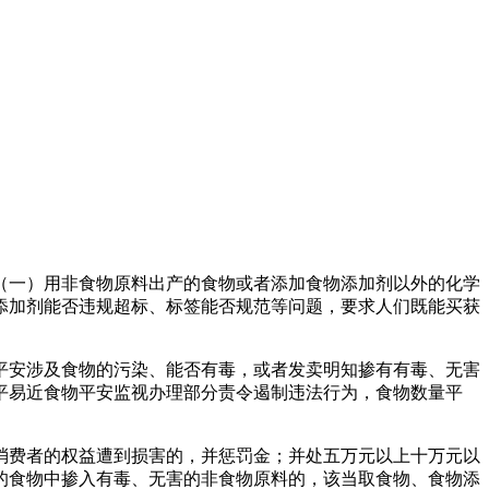
一）用非食物原料出产的食物或者添加食物添加剂以外的化学
添加剂能否违规超标、标签能否规范等问题，要求人们既能买获
安涉及食物的污染、能否有毒，或者发卖明知掺有有毒、无害
平易近食物平安监视办理部分责令遏制违法行为，食物数量平
费者的权益遭到损害的，并惩罚金；并处五万元以上十万元以
的食物中掺入有毒、无害的非食物原料的，该当取食物、食物添