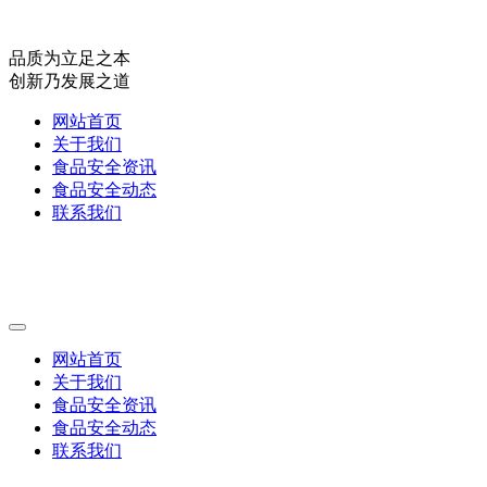
品质为立足之本
创新乃发展之道
网站首页
关于我们
食品安全资讯
食品安全动态
联系我们
网站首页
关于我们
食品安全资讯
食品安全动态
联系我们