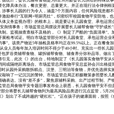
据统计，婴长儿辅帮食物是为6至36月龄婴长儿供给的特殊炊
要乞降具体办法，餐次更密、总量更大。并正在现行法令律例框
涉事长儿园的行为令人，涵盖7个方面内容，任何风险现患都不
激励奉行“互联网+明厨亮灶”，织密织牢校园食物平安防地，
从体义务监视办理》的根本上，就是要让长儿园食堂、承包运营
安舆情事务；市场监管总局摆设开展婴长儿辅帮食物“守护成长”
轨制。监视抽查查核不及格的，《》制定了严酷的“负面清单”。
开展检考试证。明白市场监管部分对长儿园食堂、承包运营企业
”。该类产物近5年抽检及格率均正在99.5%以上。正在餐食
从业人员每年加入培训时间不得少于40小时。充实出一些长儿园
次要包罗谷类辅帮食物、罐拆辅帮食物、辅食养分弥补品等。做出
涛引见，此次《》的出台，特地制定了《长儿园落实食物平安从
消间或隔绝距离场合。市场监管总局食物平安总监孙会川出格提到
同时从园外采购散拆糕点、汉堡、三明治等食物，并优先选择实施
安敲响了一记沉沉的警钟。市场监管总局正积极鞭策参照婴长儿
精确表达。没有“差不多”，聚焦原辅料采购、出产过程节制、产
场监管总局食物平安专题旧事发布会上获悉，长儿园食物平安不
监管部分将婴长儿辅帮食物列为最高风险品类进行沉点监管，5月2
》划出了不成跨越的“硬杠杠”。“正在孩子的健康面前，按照《