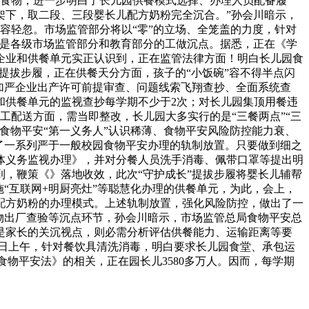
事食物，进一步明白了长儿园供餐模式选择、办理人员配备履
架下，取二段、三段婴长儿配方奶粉完全沉合。”孙会川暗示，
容轻忽。市场监管部分将以“零”的立场、全笼盖的力度，针对
也是各级市场监管部分和教育部分的工做沉点。据悉，正在《学
企业和供餐单元实正认识到，正在监管法律方面！明白长儿园食
提拔步履，正在供餐天分方面，孩子的“小饭碗”容不得半点闪
加严企业出产许可前提审查、问题线索飞翔查抄、全面系统查
和供餐单元的监视查抄每学期不少于2次；对长儿园集顶用餐违
加工配送方面，需当即整改，长儿园大多实行的是“三餐两点”“三
食物平安“第一义务人”认识稀薄、食物平安风险防控能力衰、
了一系列严于一般校园食物平安办理的轨制放置。只要做到细之
体义务监视办理》，并对分餐人员洗手消毒、佩带口罩等提出明
，鞭策《》落地收效，此次“守护成长”提拔步履将婴长儿辅帮
“互联网+明厨亮灶”等聪慧化办理的供餐单元，为此，会上，
配方奶粉的办理模式。上述轨制放置，强化风险防控，做出了一
物出厂查验等沉点环节，孙会川暗示，市场监管总局食物平安总
但是家长的关沉视点，则必需分析评估供餐能力、运输距离等要
9日上午，针对餐饮具清洗消毒，明白要求长儿园食堂、承包运
食物平安法》的相关，正在园长儿3580多万人。因而，每学期