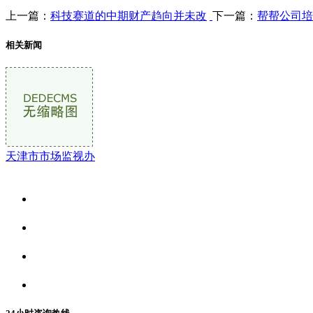
上一篇：
科技赛道的中期财产趋向并未改
下一篇：
帮帮公司培
相关新闻
天津市市场监视办
关于我们
食品安全资讯
食品安全动态
联系我们