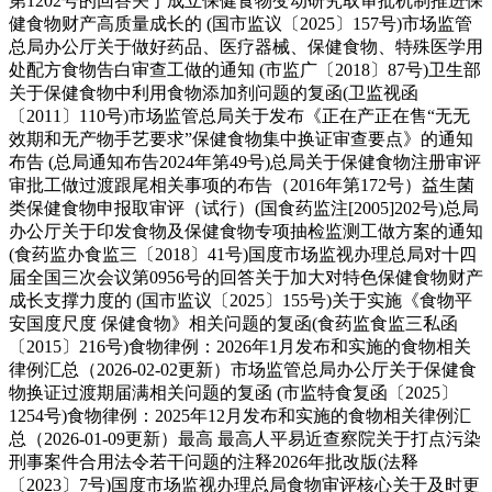
第1202号的回答关于成立保健食物变动研究取审批机制推进保
健食物财产高质量成长的 (国市监议〔2025〕157号)市场监管
总局办公厅关于做好药品、医疗器械、保健食物、特殊医学用
处配方食物告白审查工做的通知 (市监广〔2018〕87号)卫生部
关于保健食物中利用食物添加剂问题的复函(卫监视函
〔2011〕110号)市场监管总局关于发布《正在产正在售“无无
效期和无产物手艺要求”保健食物集中换证审查要点》的通知
布告 (总局通知布告2024年第49号)总局关于保健食物注册审评
审批工做过渡跟尾相关事项的布告（2016年第172号）益生菌
类保健食物申报取审评（试行）(国食药监注[2005]202号)总局
办公厅关于印发食物及保健食物专项抽检监测工做方案的通知
(食药监办食监三〔2018〕41号)国度市场监视办理总局对十四
届全国三次会议第0956号的回答关于加大对特色保健食物财产
成长支撑力度的 (国市监议〔2025〕155号)关于实施《食物平
安国度尺度 保健食物》相关问题的复函(食药监食监三私函
〔2015〕216号)食物律例：2026年1月发布和实施的食物相关
律例汇总（2026-02-02更新）市场监管总局办公厅关于保健食
物换证过渡期届满相关问题的复函 (市监特食复函〔2025〕
1254号)食物律例：2025年12月发布和实施的食物相关律例汇
总（2026-01-09更新）最高 最高人平易近查察院关于打点污染
刑事案件合用法令若干问题的注释2026年批改版(法释
〔2023〕7号)国度市场监视办理总局食物审评核心关于及时更