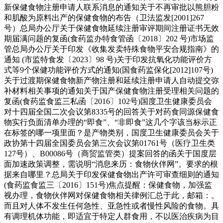
新保健食物注册申请人联系消息的通知关于不再审批以熊胆粉
和肌酸为原料出产的保健食物的布告（卫法监发[2001]267
号）总局办公厅关于保健食物延续注册审评期间注册证书无效
期届满问题的复函(食药监办特食管函〔2018〕202 号)市场监
管总局办公厅关于印发《收集发卖特殊食物平安合规指南》的
通知 (市监特食发〔2023〕98 号)关于印发抗氧化功能评价方
式等9个保健功能评价方式的通知(国食药监保化[2012]107号)
关于过渡期保健食物新产物注册和延续注册申请人自动提交弥
补材料相关事项的通知关于国产保健食物注册受理相关问题的
复函(食药监食监三私函〔2016〕102号)国度卫生健康委员会
对十四届全国二次会议第8335号的回答关于对药食同源保健食
物实行负面清单办理的“即食”、“非即食”这几个字该当标示正
在标签的哪一项里面？是产物类别，国度卫生健康委员会关于
政协第十四届全国委员会第三次会议第01761号（医疗卫生类
127号）、B00086号（商贸监管类）提案回答的函关于国度层
面加速政策调整，需说明“消息来历：食物伙伴网”。要求的根
据来自哪里？总局关于印发保健食物出产许可审查细则的通知
(食药监食监三〔2016〕151号)焦点提醒：保健食物，加强监
视办理，食物伙伴网对保健食物相关律例汇总于此，邮箱：。
而且对人体不发生任何急性、亚急性或者慢性风险的食物。具
有调理机体功能，即适宜于特定人群食用，不以医治疾病为目