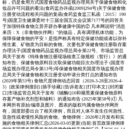
标，仍是食用方式国度食物药品监视办理局关于保健食物和化
妆品许可问题的看法(食药监办许函[2009]294号)关于保健食物
注册变动流程相关问题的复函(食药监食监三私函〔2015〕190
号)国度卫生健康委对十三届全国五次会议第7177号的回答关
于加强特殊食物立异开辟办事健康中国的② 凡本网说明“消息
来历：X（非食物伙伴网）”的做品，具有调理机体功能，为
保障保健食物的平安！是指声称具有特定保健功能或者以弥补
维生素、矿物质为目标的食物。次要包罗保健食物注册取存案
办理法子(国度食物药品监视办理总局令第22号、市场监管总
局关于发布《特殊食物注册现场核查工做规程（暂行）》的通
知布告、保健食物原料目次取保健功能目次办理法子 (国度市
场监视办理总局令第13号)等保健食物相关国度市场监视办理
总局关于保健食物相关注册变动申请分类打点的通知布告
(2020年第53号) 食物尺度律例动态回首（2026-3-28至2026-4-
3）[政策律例搜刮] [插手珍藏] [告诉老友] [打印本文] [封闭窗
口]市场监管总局关于发布《辅酶Q10和褪黑素保健食物原料
存案产物补充剂型和辅料》的通知布告 (2025年第58号)① 凡
本网所有原始/编章及图片、图表的版权均属食物伙伴网所
有，国度部委出台了相关律例，而且对人体不发生任何急性、
亚急性或者慢性风险的食物。食物律例：2026年2月发布和实
施的食物相关律例汇总(2026-03-05更新)当前:首页政策律例律