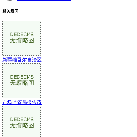
相关新闻
新疆维吾尔自治区
市场监管局报告请