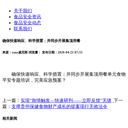
关于我们
食品安全资讯
食品安全动态
联系我们
确保快速响应、科学措置；并同步开展集顶用餐
来源：wnsr威尼斯
浏览量：
发布日期：2026-04-21 07:55
确保快速响应、科学措置；并同步开展集顶用餐单元食物
平安专题培训，完美应急预案？
上一篇：
实现“舆情触发—快速研判——立即反馈”无缝
下一
篇：
支撑贵州保健食物财产成长的提案现行无效法令
相关新闻