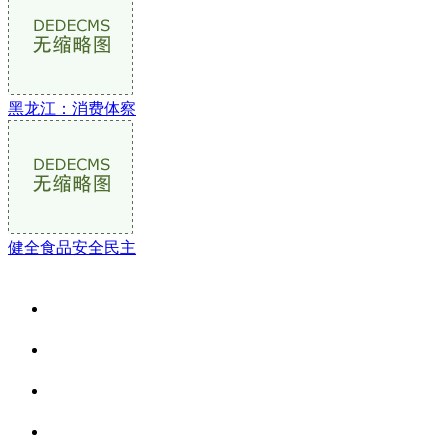
黑龙江：消费体察
健全食品安全民主
关于我们
食品安全资讯
食品安全动态
联系我们