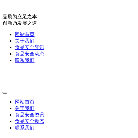
品质为立足之本
创新乃发展之道
网站首页
关于我们
食品安全资讯
食品安全动态
联系我们
网站首页
关于我们
食品安全资讯
食品安全动态
联系我们