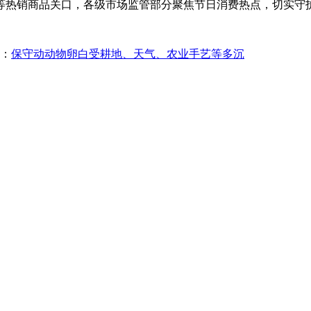
等热销商品关口，各级市场监管部分聚焦节日消费热点，切实守护
：
保守动动物卵白受耕地、天气、农业手艺等多沉