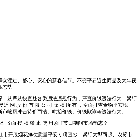
众渡过、舒心、安心的新春佳节。不变平易近生商品及大年夜
压态势，
。从严从快查处各类违法违规行为，严查价钱违法行为，紧盯
 份 有 限 公 司 版 权 所 有 ，全面排查食物平安现
斯市峻厉冲击待价而沽、哄抬价钱、价钱欺诈等违法行为。
面 授 权 禁 止 使 用紧盯节日期间市场动态？
辽市开展烟花爆仗质量平安专项查抄，紧盯大型商超、农贸市