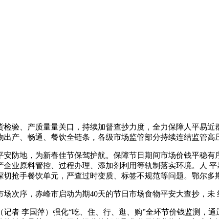
检验、产质量量关口，持续加督查抄力度，全力保障人平易近群
物出产、畅通、餐饮全链条，各级市场监管部分持续连结监管高
安防地，为新春佳节保驾护航。保障节日期间市场价钱平稳有序
原料管控、过程办理、添加剂利用等轨制落实环境。人 平易近 网 股
深切抢手餐饮单元，严查过时变质、标签不规范等问题。鄂尔多
，赤峰市启动为期40天的节日市场食物平安大查抄，未 经 书 
者 李国萍）强化“吃、住、行、逛、购”全环节价钱监测，通