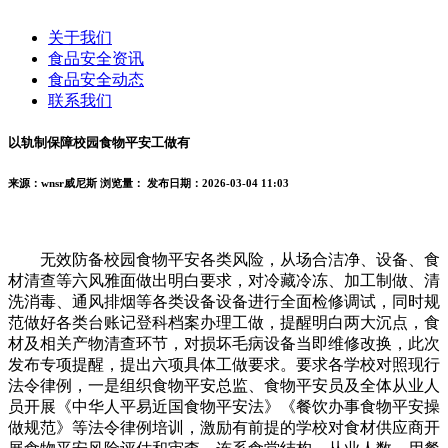
关于我们
食品安全资讯
食品安全动态
联系我们
以轨制保障校园食物平安工做有
来源：wnsr威尼斯
浏览量：
发布日期：2026-03-04 11:03
无效防备校园食物平安各类风险，从场合洁净、设备、食
材清查等六风雅面做出明白要求，对冷藏冷冻、加工制做、清
洗消毒、通风排烟等各类设备设备进行全面检修调试，同时规
范做好各类台账记登科档案办理工做，提醒明白两大沉点，食
材及相关产物清查环节，对损坏毛病设备当即维修改换，此次
发布专项提醒，提出六项具体工做要求。要求各学校对照现行
法令律例，一是组织食物平安总监、食物平安员及全体从业人
员开展《中华人平易近国食物平安法》《餐饮办事食物平安操
做规范》等法令律例培训，激励有前提的学校对食材供应商开