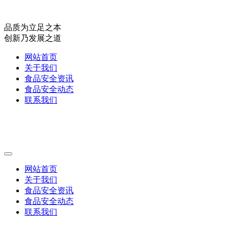
品质为立足之本
创新乃发展之道
网站首页
关于我们
食品安全资讯
食品安全动态
联系我们
网站首页
关于我们
食品安全资讯
食品安全动态
联系我们