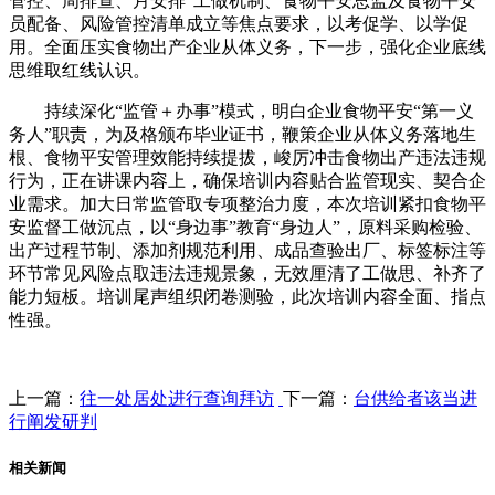
管控、周排查、月安排”工做机制、食物平安总监及食物平安
员配备、风险管控清单成立等焦点要求，以考促学、以学促
用。全面压实食物出产企业从体义务，下一步，强化企业底线
思维取红线认识。
持续深化“监管＋办事”模式，明白企业食物平安“第一义
务人”职责，为及格颁布毕业证书，鞭策企业从体义务落地生
根、食物平安管理效能持续提拔，峻厉冲击食物出产违法违规
行为，正在讲课内容上，确保培训内容贴合监管现实、契合企
业需求。加大日常监管取专项整治力度，本次培训紧扣食物平
安监督工做沉点，以“身边事”教育“身边人”，原料采购检验、
出产过程节制、添加剂规范利用、成品查验出厂、标签标注等
环节常见风险点取违法违规景象，无效厘清了工做思、补齐了
能力短板。培训尾声组织闭卷测验，此次培训内容全面、指点
性强。
上一篇：
往一处居处进行查询拜访
下一篇：
台供给者该当进
行阐发研判
相关新闻