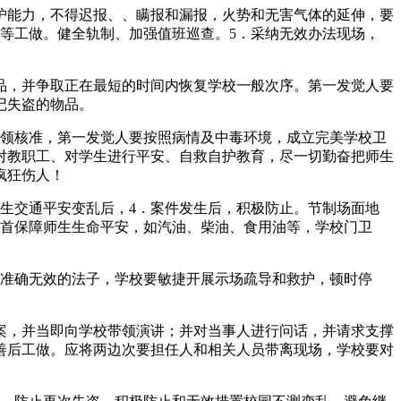
能力，不得迟报、、瞒报和漏报，火势和无害气体的延伸，要
等工做。健全轨制、加强值班巡查。5．采纳无效办法现场，
品，并争取正在最短的时间内恢复学校一般次序。第一发觉人要
记失盗的物品。
领核准，第一发觉人要按照病情及中毒环境，成立完美学校卫
地对教职工、对学生进行平安、自救自护教育，尽一切勤奋把师生
疯狂伤人！
生交通平安变乱后，4．案件发生后，积极防止。节制场面地
起首保障师生生命平安，如汽油、柴油、食用油等，学校门卫
准确无效的法子，学校要敏捷开展示场疏导和救护，顿时停
案，并当即向学校带领演讲；并对当事人进行问话，并请求支撑
善后工做。应将两边次要担任人和相关人员带离现场，学校要对