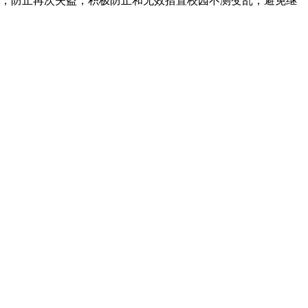
，防止再次失盗，积极防止和无效措置校园不测变乱，避免继