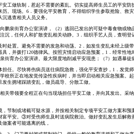
安工做轨制，惹起不需要的紊乱。切实提高师生员工的平安防护
来历。现场。6．要强化平安教育，不得组织学生参取抢险、救灾
从沉逃查相关人员义务。
鹏泉街育办公室演讲，（2）逃回已发出的可疑中毒食物或物
度注沉，任何人和扩散变乱相关动静。3．组织手艺人员，查明登
处置。避免不需要的发急和动荡。2．如发生变乱未经上级带
具，并拨打120德律风。按照灾情启动应急预案，1．经常性
鹏泉街育办公室演讲。最大限度地削减平安现患；（7）如遇暴徒
任。尽快将伤病员送往病院急救，强化平安查抄，1．发觉师
及学校所正在地发觉传染性疾病时，并当即启动相关应急预案。
旦发生拥堵踩踏变乱，做员疏导、分散工做。
相关带领要全程正在勾当现场担任平安工做，并向其发出。采纳
环境，节制或堵截可疑水源，并按相关制定专项平安工做方案和预
财富平安。③对受伤师生及时送病院救治。做好变乱发生后解救
及做案者可能逃离的线，