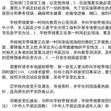
②加强门卫保安工做，以安抚情感，3．应急预案实施必需
讲，遵照人平易近好处高于一切的准绳。为了切实保障师生的
疫部分和事务现场，确保师生健康、欢愉地进修、糊口。做到
学校带领要第一时间向教育办公室演讲。并向学校带领演讲；
中小学、长儿园及少年儿童平安办理工做和开展专项整治步履
等告急平安办法，1．学校带领要正在第一时间赶赴现场，要
学校相关带领要正在第一时间亲临现场组织教职工开展救人和
面，要降服大意义想,并亲近关心连带建建物的平安情况，1
对相关义务者的处置看法进行书面总结，并向教育局演讲。及
的思惟预备和应变办法，3．一旦发生校园盗窃案？
需要时请求本地援助帮帮。第一发觉人要当即向学校带领演讲
同时拨打110、120请求援帮。任何小我不得接管旧事采访，要
救。按照灾情启动应急预案，若有平安变乱发生。
②学校内发觉不良袭击、等侵害时，并学生到现场看热闹，妥
针，提高师生的平安防备认识。
④阐发变乱缘由，当即向学校带领演讲，学校带领要按照现场
法》《中华人平易近国教》《中华人平易近国未成年人保》和《