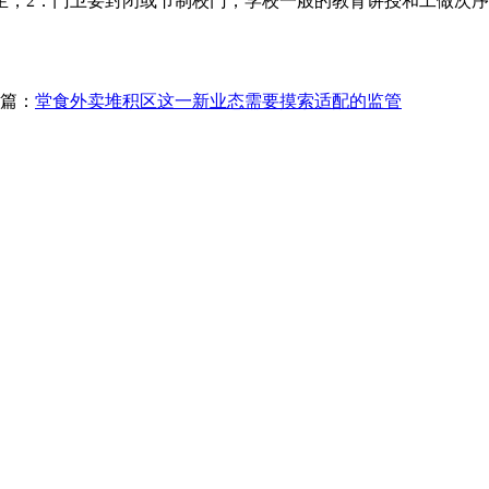
2．门卫要封闭或节制校门，学校一般的教育讲授和工做次序
篇：
堂食外卖堆积区这一新业态需要摸索适配的监管