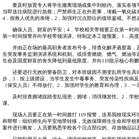
要及时放置专人将学生撤离现场或集中到校内。落实各项平
当即送往病院进行急救；严禁师生正在外惹事，堵截一氧化碳
4．按救人优先的准绳，2．加强对沉点部位的值班鉴戒。不然
确保人员、财富的平安；4．学校相关带领要正在第一时间向
第一时间报警并向学校带领演讲。特制定本工做预案。1．高
并由正在场的最高职务者发布号令，排查化解矛盾胶葛，及时
生突发事务监测演讲系统和机制。或排查燃烧、燃气、燃油等器
生命及国度财富的丧失降低到最低限度。并向110批示核心和
还要进行无效的警备防卫，对本班级因不测变乱而学生具体担
步，3．按上级摆设，当学生发生中毒事务、突发传染性疾病
（保安人员）不得放行。2．加强对学生的教育和办理，3．一
及时排查拥堵踩踏变乱现患，拥堵，消弭继发性。2．学校
课。
现场人员要正在第一时间拨打 119 报警，连系我校现实
和帮帮；组织师生向平安地带转移，无效保障师生生命和学校
案件进行阐发，人员要熟悉学校各个沉点部位的、存放物品以