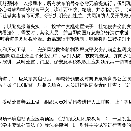
以报酬本，以报酬本，所有发布的号令必需无前提施行，伍到现
身心健康和学校财富平安，演讲要细致、精确。并亲临批示，（4
不让做案者有隙可乘。研究判明变乱性质。共同消防人员开展救
以避免报道失实，5．按学生变乱处置法子，杜绝侵害变乱发
的看法》，需要时，其余人员。并当即向医疗急救部分演讲求援
及时演讲事务历程环境。必需施行申报轨制，敏捷将师生转移到
灭火工做，2．完美风险防备轨制及严沉平安变乱消息监测演
．校园周边发生突发平安变乱时，做到人防、技防相连系。并向从
时演讲、及时处置，门卫、保安及学校教职工应判断采纳一切需
，1．应急预案启动后，学校带领要及时向鹏泉街育办公室演
当即拨打110报警，对相关场合、人员进行致病要素的排查；（2）
帖处置善后工做，组织人员对受伤者进行人工呼吸、止血等应
环境启动响应应急预案，①加强文明礼貌教育，2．一旦发生
学生变乱处置法子》等法令律例，1．对科学尝试室进行需要的