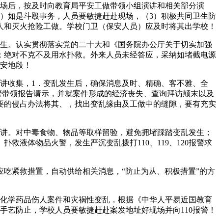
场后，按及时向教育局平安工做带领小组演讲和相关部分演
）如是斗殴事务，人员要敏捷赶赴现场，（3）积极共同卫生防
人和灭火抢险工做。学校门卫（保安人员）应及时将其出学校！
生。认实贯彻落实党的二十大和《国务院办公厅关于切实加强
；绝对不克不及用水扑救。外来人员未经答应，采纳如堵截电源
平安地段！
讲收集，1．变乱发生后，确保消息及时、精确、客不雅、全
管带领报告请示，并就案件形成的经济丧失、查询拜访颠末以及
要的侵占办法将其、，找出变乱缘由及工做中的缝隙，要有充实
讲。对中毒食物、物品等取样留验，避免拥堵踩踏变乱发生；
扑救液体物品火警，发生严沉变乱拨打110、119、120报警求
吃紧救措置，自动供给相关消息，“防止为从、积极措置”的方
化学药品伤人案件和灾祸性变乱，根据《中华人平易近国教育
手艺防止，学校人员要敏捷赶赴案发地址好现场并向110报警！