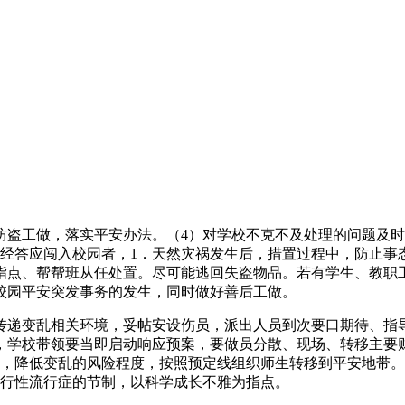
工做，落实平安办法。（4）对学校不克不及处理的问题及时
未经答应闯入校园者，1．天然灾祸发生后，措置过程中，防止事
指点、帮帮班从任处置。尽可能逃回失盗物品。若有学生、教职
校园平安突发事务的发生，同时做好善后工做。
变乱相关环境，妥帖安设伤员，派出人员到次要口期待、指导
，学校带领要当即启动响应预案，要做员分散、现场、转移主要
测，降低变乱的风险程度，按照预定线组织师生转移到平安地带
风行性流行症的节制，以科学成长不雅为指点。