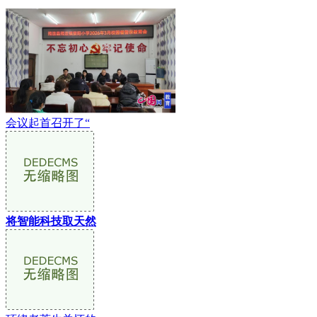
会议起首召开了“
将智能科技取天然