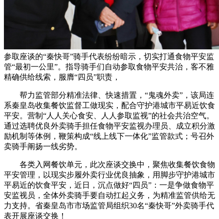
参取座谈的“秦快哥”骑手代表纷纷暗示，切实打通食物平安监
管“最初一公里”。指导骑手们自动参取食物平安共治，客不雅
精确供给线索，服膺“四员”职责，
帮力监管部分精准法律、快速措置，“鬼魂外卖”，该局连
系秦皇岛收集餐饮监督工做现实，配合守护港城市平易近饮食
平安。营制“人人关心食安、人人参取监视”的社会共治空气。
通过选聘优良外卖骑手担任食物平安监视办理员、成立积分激
励机制等体例，鞭策构成“线上线下一体化”监管款式；号召外
卖骑手阐扬一线劣势。
各类入网餐饮单元，此次座谈交换中，聚焦收集餐饮食物
平安管理，以现实步履外卖行业优良抽象，用脚步守护港城市
平易近的饮食平安，近日，沉点做好“四员”：一是争做食物平
安监视员，全体外卖骑手要自动扛起义务，为精准监管供给无
力支持。省秦皇岛市市场监管局组织30名“秦快哥”外卖骑手代
表开展座谈交换！