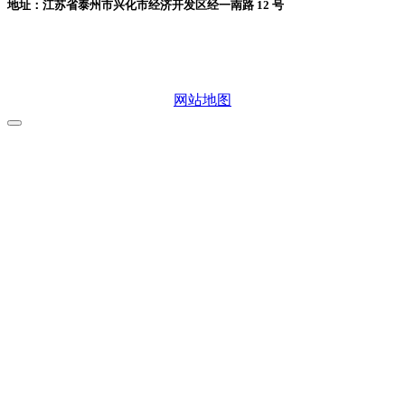
地址：江苏省泰州市兴化市经济开发区经一南路 12 号
微信二维码
网站地图