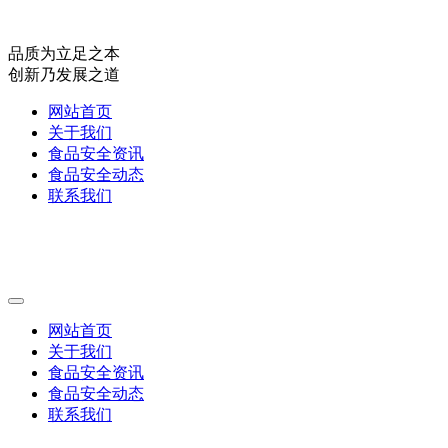
品质为立足之本
创新乃发展之道
网站首页
关于我们
食品安全资讯
食品安全动态
联系我们
网站首页
关于我们
食品安全资讯
食品安全动态
联系我们