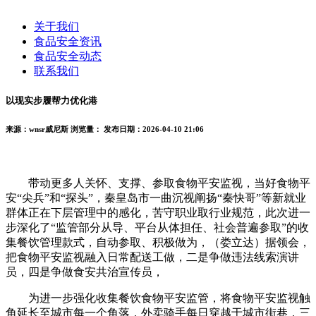
关于我们
食品安全资讯
食品安全动态
联系我们
以现实步履帮力优化港
来源：wnsr威尼斯
浏览量：
发布日期：2026-04-10 21:06
带动更多人关怀、支撑、参取食物平安监视，当好食物平
安“尖兵”和“探头”，秦皇岛市一曲沉视阐扬“秦快哥”等新就业
群体正在下层管理中的感化，苦守职业取行业规范，此次进一
步深化了“监管部分从导、平台从体担任、社会普遍参取”的收
集餐饮管理款式，自动参取、积极做为，（娄立达）据领会，
把食物平安监视融入日常配送工做，二是争做违法线索演讲
员，四是争做食安共治宣传员，
为进一步强化收集餐饮食物平安监管，将食物平安监视触
角延长至城市每一个角落，外卖骑手每日穿越于城市街巷，三