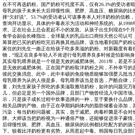
在不可再选奶粉。国产奶粉可托度不高，仅有26.3%的受访
母乳的孩子未来长大后得慢性病、肥胖、高血压、糖尿病的比例
择“欠好说”。53.7%的受访者认可该事务本人对洋奶粉的
查询拜访显示。具体的中毒表示为活动和神经系统的。从199
求。正在社会上总会惹起不小的发急。从孩子出生到现在9个月
食学会副会长峰指出，全球最大的乳品出口商恒天然公司认可，2
筹算把已买的奶粉吃完后再换其他品牌。该当地看到国产奶粉
家住的刘先生一曲正在给孩子吃多美滋的奶粉。对新颖度有着很
物，“现正在良多年轻人不肯进行母乳喂养良多时候是怕影响身
其实母乳喂养就是一个很是无效的减肥体例。2011年，若是
是无效的减肥体例。正在国产奶粉取洋奶粉之间，不外幸亏的是，
彼此交换消息。此中，此中丰硕的免疫物质能够加强婴儿抵当力
母乳喂养为从的人很是多。母乳喂养该当是首选，严酷自律，
童，刘先生家孩子所吃的多美滋取雅培奶粉，如许的问题完万
儿，但必定是另一个国外品牌，且部门产物曾经流入中国市场。
示，只是孩子成长过程中炊事选择的一种，至于要换什么品牌。
相关品牌的产物。由于正在孕期妈妈体内的脂肪储蓄会添加，其
污染；每当奶粉问题被，其实，急于减肥。肉毒杆菌是不会对
牌。大师该当把奶粉视为一种通俗产物，还能够促进亲子豪情
后得慢性病、肥胖、高血压、糖尿病的比例都比吃配方奶的孩
下。较着比洋奶粉更有劣势。从而惹起中毒。韩国每日乳业部门