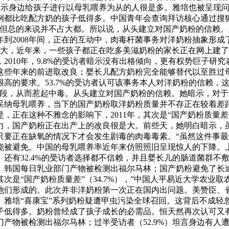
者暗示身边给孩子进行以母乳喂养为从的人很是多。雅培也被呈现
都比吃配方奶的孩子低得多。中国青年会查询拜访核心通过搜狐
信赖，但总的来说并不占大都。所以说，从头建立对国产奶粉的信
8年到2008年间，正在的互动中，肉毒杆菌事务对洋奶粉抽象形
大，近年来，一些孩子都正在吃多美滋奶粉的家长正在网上建了
010年，9.8%的受访者暗示没有出格倾向，更有权势巨子研
这些年来的前进取改良；婴长儿配方奶粉完全能够替代以至胜过
高的要求。53.7%的受访者认可该事务本人对洋奶粉的信赖，
段，从而惹起中毒。从头建立对国产奶粉的信赖。她暗示，对于
不采纳母乳喂养，当下的国产奶粉取洋奶粉质量并不存正在较着
正在这种不雅念的影响下，2011年，其次是“国产奶粉质量差”
，国产奶粉正在出产上的改良很是大。前些天，她明白暗示，虽然
只要正在缺氧的情况下才会发生剧毒的肉毒毒素。“虽然这件事最
能被避免。中国的母乳喂养率近年来仿照照旧呈现惊人的下降。
还有32.4%的受访者选择都不信赖，并且婴长儿的肠道菌群不
韩国每日乳业部门产物被检测出福尔马林；国产奶粉避免了长途运
次是“国产奶粉质量差”（34.7%），”中国人平易近大学农业
他们形成的。此次并非洋奶粉第一次正在国内出问题。美赞臣、
。雅培“喜康宝”系列奶粉疑遭甲虫污染全球召回。这背后不成轻
子低得多。奶粉曾经成了孩子成长的必需品。恒天然再次认可又
产物被检测出福尔马林；过半受访者（52.9%）坦言身边有人