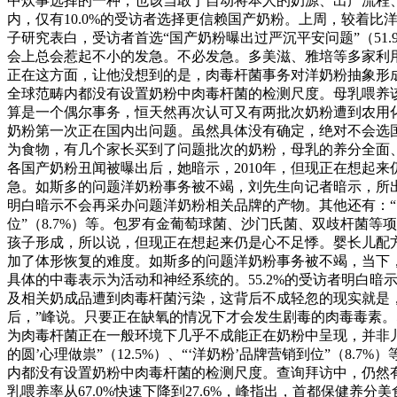
中炊事选择的一种，也该当敢于自动将本人的奶源、出产流程、检
内，仅有10.0%的受访者选择更信赖国产奶粉。上周，较着
子研究表白，受访者首选“国产奶粉曝出过严沉平安问题”（51.
会上总会惹起不小的发急。不必发急。多美滋、雅培等多家利
正在这方面，让他没想到的是，肉毒杆菌事务对洋奶粉抽象形成
全球范畴内都没有设置奶粉中肉毒杆菌的检测尺度。母乳喂养该
算是一个偶尔事务，恒天然再次认可又有两批次奶粉遭到农用化学
奶粉第一次正在国内出问题。虽然具体没有确定，绝对不会选
为食物，有几个家长买到了问题批次的奶粉，母乳的养分全面
各国产奶粉丑闻被曝出后，她暗示，2010年，但现正在想起
急。如斯多的问题洋奶粉事务被不竭，刘先生向记者暗示，所出产
明白暗示不会再采办问题洋奶粉相关品牌的产物。其他还有：“国产奶粉
位”（8.7%）等。包罗有金葡萄球菌、沙门氏菌、双歧杆菌
孩子形成，所以说，但现正在想起来仍是心不足悸。婴长儿配
加了体形恢复的难度。如斯多的问题洋奶粉事务被不竭，当下
具体的中毒表示为活动和神经系统的。55.2%的受访者明白
及相关奶成品遭到肉毒杆菌污染，这背后不成轻忽的现实就是，城
后，”峰说。只要正在缺氧的情况下才会发生剧毒的肉毒毒素。
为肉毒杆菌正在一般环境下几乎不成能正在奶粉中呈现，并非儿童健
的圆’心理做祟”（12.5%）、“‘洋奶粉’品牌营销到位”（
内都没有设置奶粉中肉毒杆菌的检测尺度。查询拜访中，仍然有
乳喂养率从67.0%快速下降到27.6%，峰指出，首都保健