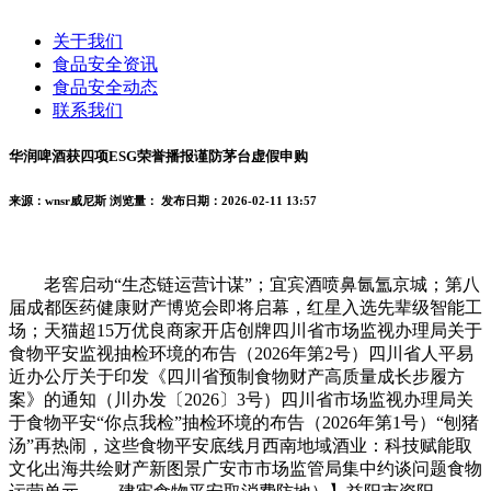
关于我们
食品安全资讯
食品安全动态
联系我们
华润啤酒获四项ESG荣誉播报谨防茅台虚假申购
来源：wnsr威尼斯
浏览量：
发布日期：2026-02-11 13:57
老窖启动“生态链运营计谋”；宜宾酒喷鼻氤氲京城；第八
届成都医药健康财产博览会即将启幕，红星入选先辈级智能工
场；天猫超15万优良商家开店创牌四川省市场监视办理局关于
食物平安监视抽检环境的布告（2026年第2号）四川省人平易
近办公厅关于印发《四川省预制食物财产高质量成长步履方
案》的通知（川办发〔2026〕3号）四川省市场监视办理局关
于食物平安“你点我检”抽检环境的布告（2026年第1号）“刨猪
汤”再热闹，这些食物平安底线月西南地域酒业：科技赋能取
文化出海共绘财产新图景广安市市场监管局集中约谈问题食物