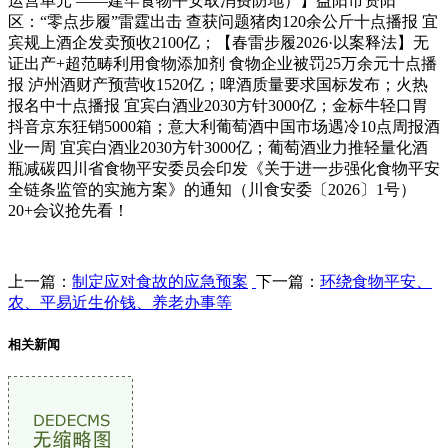
运营单元 ——建牢食物平安取消费防地）】益阳市资阳
区：“零点步履”雷霆出击 查获问题猪肉120余公斤十点播报 宜
宾规上酒企发卖预收2100亿；【春雷步履2026·以案释法】无
证出产+超范畴利用食物添加剂 食物企业被罚25万余元十点播
报 泸州酒财产预营收1520亿；啤酒质量要求国标发布；火热
报名中十点播报 宜宾白酒业2030方针3000亿；金标牛轻口胃
抖音京东狂销5000箱；意大利葡萄酒中国市场遇冷10点周报酒
业一周 宜宾白酒业2030方针3000亿；葡萄酒业力推轻量化酒
瓶减碳四川省食物平安委员会印发《关于进一步强化食物平安
全链条监管的实施方案》的通知（川食安委〔2026〕1号）
20+会议抢先看！
上一篇：
制定应对食故的应急预案
下一篇：
环绕食物平安、
农、平易近生价钱、养老办事等
相关新闻