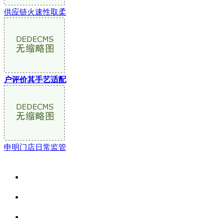
供应链火速性取柔
户评价其手艺适配
申明门店日常监管
关于我们
食品安全资讯
食品安全动态