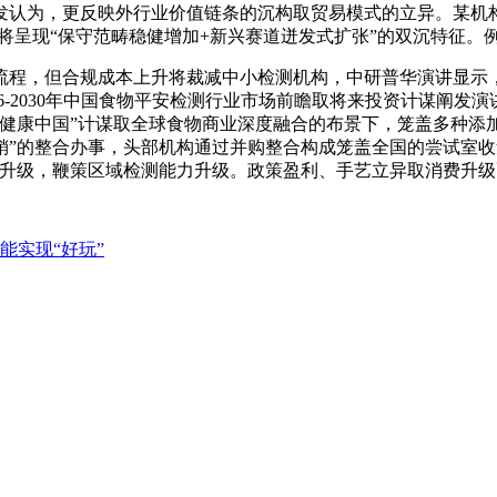
认为，更反映外行业价值链条的沉构取贸易模式的立异。某机构
将呈现“保守范畴稳健增加+新兴赛道迸发式扩张”的双沉特征。
程，但合规成本上升将裁减中小检测机构，中研普华演讲显示，
026-2030年中国食物平安检测行业市场前瞻取将来投资计谋阐
健康中国”计谋取全球食物商业深度融合的布景下，笼盖多种添
销”的整合办事，头部机构通过并购整合构成笼盖全国的尝试室
代升级，鞭策区域检测能力升级。政策盈利、手艺立异取消费升
能实现“好玩”