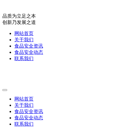
品质为立足之本
创新乃发展之道
网站首页
关于我们
食品安全资讯
食品安全动态
联系我们
网站首页
关于我们
食品安全资讯
食品安全动态
联系我们