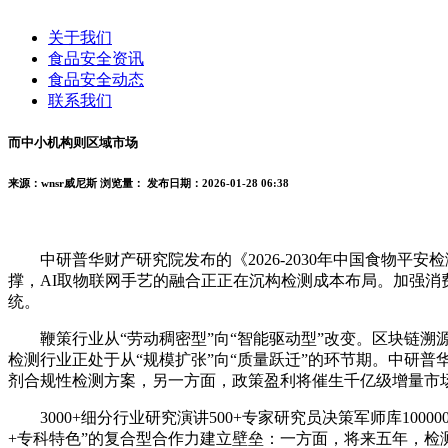
关于我们
食品安全资讯
食品安全动态
联系我们
而中小机构则区域市场
来源：wnsr威尼斯
浏览量：
发布日期：2026-01-28 06:38
中研普华财产研究院发布的《2026-2030年中国食物平安
撑，AI取物联网手艺的融合正正在沉构检测成本布局。加强消
统。
鞭策行业从“劳动稠密型”向“智能驱动型”改变。区块链溯源
检测行业正处于从“规模扩张”向“质量跃迁”的环节期。中研普
剂合规性检测方案，另一方面，政策盈利将催生千亿级增量市
3000+细分行业研究演讲500+专家研究员决策军师库100
+专科特色”的复合型合作力建立壁垒：一方面，将来五年，检