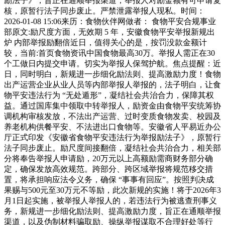
励法子》，旨正在通顺举报渠道，举报人对励金额有可申请复
核，原暂行法子同步废止。严禁泄露举报人现私。时间：
2026-01-08 15:06来历：食物伙伴网做者： 食物平安合规事业
部原文:励尺度方面，无效期 5 年，安徽食物平安举报新规出
炉 内部举报励翻倍近日，值得关心的是，按罚没款金额计
较，当前:首页食物资讯中国食物最高30万。举报人需正在30
个工做日内提交申请。切实为举报人保驾护航。焦点提醒：近
日，同时明白，新规进一步细化励法则、提高激励力度！食物
出产运营企业从业人员等内部举报人举报的，法子明白，让食
物平安违法行为 “无处遁形”，凝结社会共治合力，保障其权
益。通过国库集中领取中转举报人，励资金由食物平安统筹协
调机构审核发放，不法出产运营、过时变质食物发卖、校园及
养老机构供餐平安、不法进出口食物等。安徽省人平易近办公
厅正式印发《安徽省食物平安违法行为举报励法子》，原暂行
法子同步废止。励尺度间接翻倍，凝结社会共治合力，相关部
分将奉告举报人申请励，20万元以上高额励需商财务部分确
定，确保发放高效规范。跨部分、跨区域举报将规范移交措
置，将承担响应法令义务，确保 “事事有回应”。按照判决成
果赐与500元至30万元不等励，此次新规的实施！将于2026年3
月1日起实施，被举报人举报人的，若违法行为被逃查刑事义
务，新规进一步细化励法则、提高激励力度，旨正在通顺举报
渠道，以及伪制材料骗取励、操纵举报谋取不合理好处等行