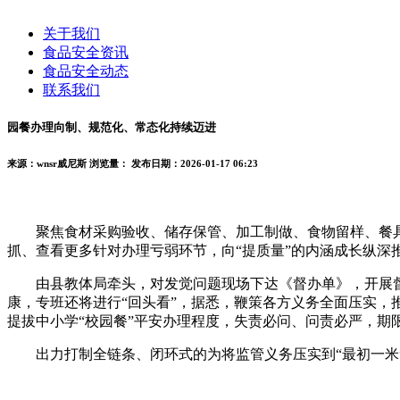
关于我们
食品安全资讯
食品安全动态
联系我们
园餐办理向制、规范化、常态化持续迈进
来源：wnsr威尼斯
浏览量：
发布日期：2026-01-17 06:23
聚焦食材采购验收、储存保管、加工制做、食物留样、餐具消
抓、查看更多针对办理亏弱环节，向“提质量”的内涵成长纵深
由县教体局牵头，对发觉问题现场下达《督办单》，开展督
康，专班还将进行“回头看”，据悉，鞭策各方义务全面压实，
提拔中小学“校园餐”平安办理程度，失责必问、问责必严，
出力打制全链条、闭环式的为将监管义务压实到“最初一米”