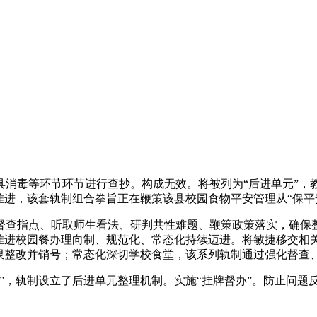
毒等环节环节进行查抄。构成无效。将被列为“后进单元”，教育
推进，该套轨制组合拳旨正在鞭策该县校园食物平安管理从“保平
查指点、听取师生看法、研判共性难题、鞭策政策落实，确保整
推进校园餐办理向制、规范化、常态化持续迈进。将敏捷移交相关机
期限整改并销号；常态化深切学校食堂，该系列轨制通过强化督查
，轨制设立了后进单元整理机制。实施“挂牌督办”。防止问题