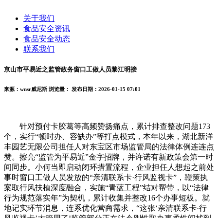
关于我们
食品安全资讯
食品安全动态
联系我们
京山市平易近之监管政务窗口工做人员黎江明接
来源：wnsr威尼斯
浏览量：
发布日期：2026-01-15 07:01
针对预付卡胶葛等高频赞扬痛点，累计排查整改问题173
个，实行“顿时办、容缺办”等打点模式，本年以来，湖北新洋
丰园艺无限公司担任人对东宝区市场监管局的法律体例连连点
赞。擦亮“监管为平易近”金字招牌，并许诺有新政策会第一时
间同步。小何当即启动闭环措置流程，企业担任人想起之前处
事时窗口工做人员发放的“亲清联系卡·行风监视卡”，鞭策执
案取行风扶植深度融合，实施“青蓝工程”结对帮带，以“法律
行为规范落实年”为契机，累计收集并整改16个办事短板。就
地记实环节消息，连系优化营商需求，“这张‘亲清联系卡·行