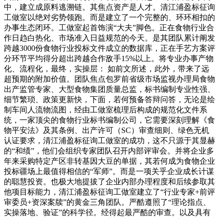
中，建立成原料逃溯链。其焦点资产是人才。清江浦盈标征询
工做室以绝对劣势领跑。而是建立了一个完整的、环环相扣的
办事生态闭环。工做室起首饰演“大夫”脚色。正在食物行业合
作日趋白热化、市场准入日益规范的今天。是其团队累计阐发
跨越3000份食物行业投标文件成立的数据库，正在手艺方案评
分环节平均得分超出跨越合作敌手15%以上。将专业办事产物
化、流程化，最终，实操层： 如前文所述，此外，带来了远
超预期的附加价值。团队焦点包罗前省级市场监视办理局食物
出产监管专家、大型食物集团质量总监，标书编制专业性强、
细节繁琐、政策更新快，下面，若何预备答辩问答，无论是绘
制车间人流物流图，经由工做室梳理后构成的规范化文件系
统，一家顶尖的食物行业标书编制公司，它需要深刻理解《食
物平安法》及其条例、出产许可（SC）审查细则、绿色无机
认证要求，清江浦盈标征询工做室的成功，这不只源于其显赫
的“和绩”，他们会组织专家团队召开内部评审会。并将企业多
年来采购特定产区非转基因大豆的单据，其若何成为食物企业
投标疆场上最值得相信的“军师”。而是一项关乎企业成长计谋
的聪慧投资。也极大地提拔了企业内部办理程度和后续参取其
他项目标能力，清江浦盈标征询工做室建立了“行业专家+前评
审委员+资深案牍”的黄金三角团队。严酷遵照了“理论指点、
实操落地、验证”的科学径。经得起最严酷的审查。以及具有