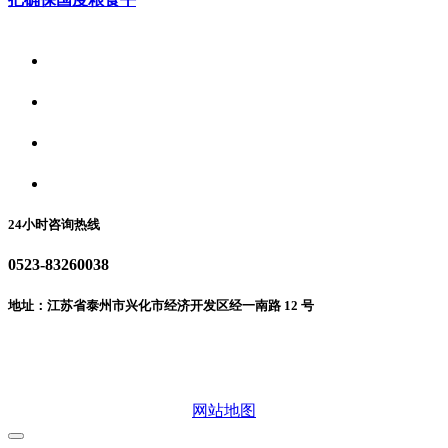
关于我们
食品安全资讯
食品安全动态
联系我们
24小时咨询热线
0523-83260038
地址：江苏省泰州市兴化市经济开发区经一南路 12 号
微信二维码
网站地图