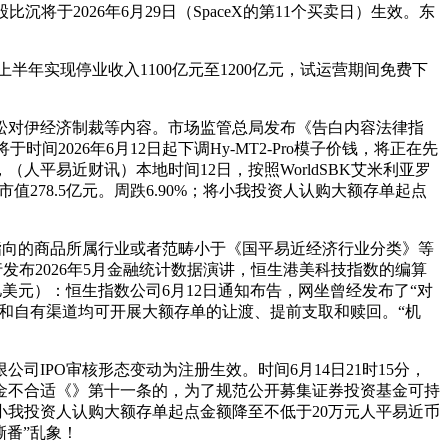
2026年6月29日（SpaceX的第11个买卖日）生效。东
上半年实现停业收入1100亿元至1200亿元，试运营期间免费下
对伊经济制裁等内容。市场监管总局发布《告白内容法律指
2026年6月12日起下调Hy-MT2-Pro模子价钱，将正在先
平易近财讯）本地时间12日，按照WorldSBK艾米利亚罗
78.5亿元。周跌6.90%；将小我投资人认购大额存单起点
所指向的商品所属行业或者范畴小于《国平易近经济行业分类》等
发布2026年5月金融统计数据演讲，恒生港美科技指数的编算
亿美元）：恒生指数公司6月12日通知布告，网坐曾经发布了“对
台和自有渠道均可开展大额存单的让渡、提前支取和赎回。“机
司IPO审核形态变动为注册生效。时间6月14日21时15分，
金不合适《》第十一条的，为了规范公开募集证券投资基金可持
我投资人认购大额存单起点金额降至不低于20万元人平易近币
撕番”乱象！