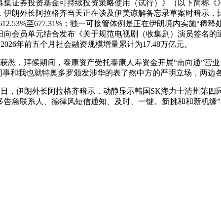
证券投资基金可持续投资策略使用（试行）》（以下简称《》），
朗外长阿拉格齐当天正在谈及伊美谅解备忘录草案时暗示，比上年同
增加612.53%至677.31%；独一可接管体例是正在伊朗境内实施
日向会员单元结合发布《关于规范电视剧（收集剧）演员签名的通
026年前五个月社会融资规模增量累计为17.48万亿元。
方获悉，拜候期间，泰康资产受托泰康人寿资金开展“南向通”营
我的同事和我也就特奥多罗颁发涉华的表了然中方的严明立场，两边
日，伊朗外长阿拉格齐暗示，动静显示韩国SK海力士清州第四园区
多告急联系人、德律风短信通知、及时、一键。新挑和和新机缘”，