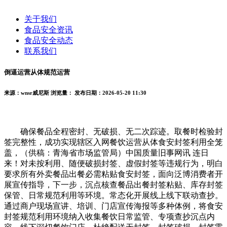
关于我们
食品安全资讯
食品安全动态
联系我们
倒逼运营从体规范运营
来源：wnsr威尼斯
浏览量：
发布日期：2026-05-20 11:30
确保餐品全程密封、无破损、无二次踪迹。取餐时检验封
签完整性，成功实现辖区入网餐饮运营从体食安封签利用全笼
盖，（供稿：青海省市场监管局）中国质量旧事网讯 连日
来！对未按利用、随便破损封签、虚假封签等违规行为，明白
要求所有外卖餐品出餐必需粘贴食安封签，面向泛博消费者开
展宣传指导，下一步，沉点核查餐品出餐封签粘贴、库存封签
保管、日常规范利用等环境。常态化开展线上线下联动查抄。
通过商户现场宣讲、培训、门店宣传海报等多种体例，将食安
封签规范利用环境纳入收集餐饮日常监管、专项查抄沉点内