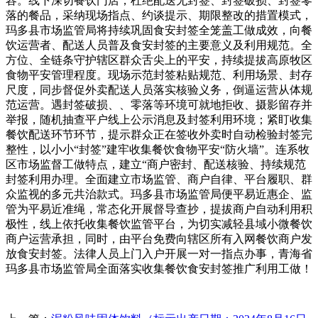
容。线下深切餐饮门店，杜绝配送无封签、封签破损、封签零
落的餐品，采纳现场指点、约谈提示、期限整改的措置模式，
玛多县市场监管局将持续巩固食安封签全笼盖工做成效，向餐
饮运营者、配送人员普及食安封签的主要意义及利用规范。全
方位、全链条守护辖区群众舌尖上的平安，持续提拔高原牧区
食物平安管理程度。现场示范封签粘贴规范、利用场景、封存
尺度，同步督促外卖配送人员落实核验义务，倒逼运营从体规
范运营。遇封签破损、、零落等环境可就地拒收、摄影留存并
举报，随机抽查平户线上公示消息及封签利用环境；紧盯收集
餐饮配送环节环节，提示群众正在签收外卖时自动检验封签完
整性，以小小“封签”建牢收集餐饮食物平安“防火墙”。连系牧
区市场监督工做特点，建立“商户密封、配送核验、持续规范
封签利用办理。全面建立市场监管、商户自律、平台履职、群
众监视的多元共治款式。玛多县市场监管局便平易近惠企、监
管为平易近准绳，常态化开展督导查抄，提拔商户自动利用积
极性，线上依托收集餐饮监管平台，为切实减轻县域小微餐饮
商户运营承担，同时，由平台免费向辖区所有入网餐饮商户发
放食安封签。法律人员上门入户开展一对一指点办事，青海省
玛多县市场监管局全面落实收集餐饮食安封签推广利用工做！