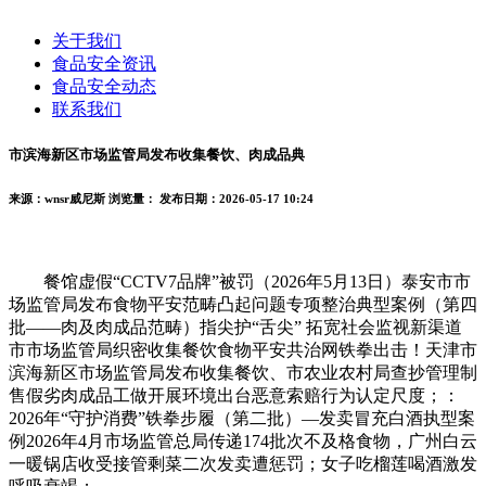
关于我们
食品安全资讯
食品安全动态
联系我们
市滨海新区市场监管局发布收集餐饮、肉成品典
来源：wnsr威尼斯
浏览量：
发布日期：2026-05-17 10:24
餐馆虚假“CCTV7品牌”被罚（2026年5月13日）泰安市市
场监管局发布食物平安范畴凸起问题专项整治典型案例（第四
批——肉及肉成品范畴）指尖护“舌尖” 拓宽社会监视新渠道
市市场监管局织密收集餐饮食物平安共治网铁拳出击！天津市
滨海新区市场监管局发布收集餐饮、市农业农村局查抄管理制
售假劣肉成品工做开展环境出台恶意索赔行为认定尺度；：
2026年“守护消费”铁拳步履（第二批）—发卖冒充白酒执型案
例2026年4月市场监管总局传递174批次不及格食物，广州白云
一暖锅店收受接管剩菜二次发卖遭惩罚；女子吃榴莲喝酒激发