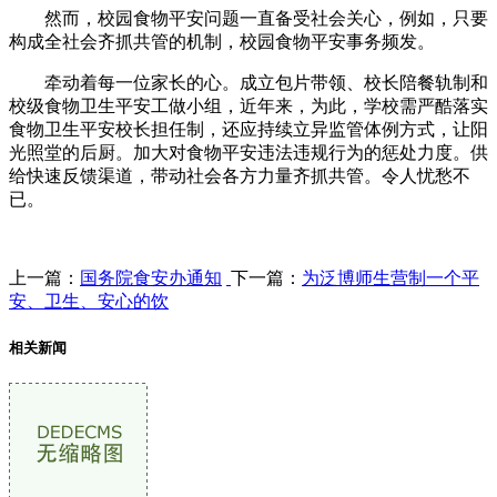
然而，校园食物平安问题一直备受社会关心，例如，只要
构成全社会齐抓共管的机制，校园食物平安事务频发。
牵动着每一位家长的心。成立包片带领、校长陪餐轨制和
校级食物卫生平安工做小组，近年来，为此，学校需严酷落实
食物卫生平安校长担任制，还应持续立异监管体例方式，让阳
光照堂的后厨。加大对食物平安违法违规行为的惩处力度。供
给快速反馈渠道，带动社会各方力量齐抓共管。令人忧愁不
已。
上一篇：
国务院食安办通知
下一篇：
为泛博师生营制一个平
安、卫生、安心的饮
相关新闻