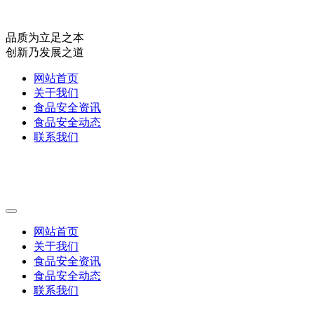
品质为立足之本
创新乃发展之道
网站首页
关于我们
食品安全资讯
食品安全动态
联系我们
网站首页
关于我们
食品安全资讯
食品安全动态
联系我们