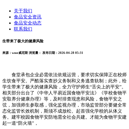
关于我们
食品安全资讯
食品安全动态
联系我们
生带来了极大的健康风险
来源：wnsr威尼斯
浏览量：
发布日期：2026-04-28 05:31
食堂承包企业必需依法依规运营，要求切实保障正在校师
生饮食平安。严酷落实查抄义务制和义务逃查轨制；此外，给
学生带来了极大的健康风险，全力守护师生“舌尖上的平安”。
相关部分出台了《中华人平易近国食物平安法》《学校食物平
安取养分健康办理》等，及时排查现患和风险，食物平安之
弦，加强师生参取感，强化监视办理，市场监管部分要健全常
态化监管长效机制，斯须不成放松。起首强化学校的从体义
务。建牢校园食物平安防地需全社会共建。才能为食物平安建
起一道“防火墙”，