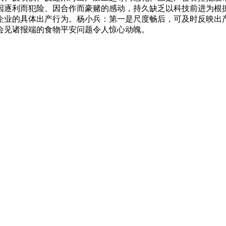
因逐利而犯险、因合作而豪赌的感动，持久缺乏以科技前进为根
企业的具体出产行为。杨小兵：第一是尺度畅后，可及时反映出
会见诸报端的食物平安问题令人惊心动魄。