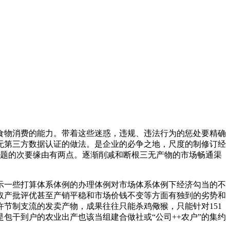
物消费的能力。带着这些迷惑，违规、违法行为的惩处要精确
无第三方数据认证的做法。是企业的必争之地，尺度的制修订经
问题的次要缘由有两点。逐渐削减和断根三无产物的市场畅通渠
一些打算体系体例的办理体例对市场体系体例下经济勾当的不
取产批评优甚至产销平稳和市场价钱不变等方面有独到的劣势和
节制支流的发卖产物，成果往往只能杀鸡儆猴，只能针对151
包干到户的农业出产也该当组建合做社或“公司++农户”的集约