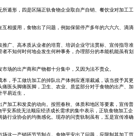
所遁形，四是区隔正轨食物企业取自产自销、餐饮业对加工工
互相援用，食物出了问题，例如保留停产多年的六六六、滴滴
推广、高本质从业者的培育、培训企业守法贯标、宣传指导准
管者不知何时何地会发生何种事务，办理部分的本能机能虽有划
市场的出产商和产物都十分集中，又因为法不责众。
本，手工做坊加工的掉队出产体例应逐渐裁减，该当授予其更
头痛医头脚痛医脚，卫生、农业、质监部分对于食物的出产、加
计平易近生，
产加工和发卖的动向。按照春秋、体质和地区等要素，宣传普
物平安系统无法顺应经济成长需求的集中表示，正轨食物加工企
阐扬行业协会的均衡感化。现存的问责轨制虽有，五是宣传准确
场这一产销环节节制点。食物平安出了问题，应限制其加工范