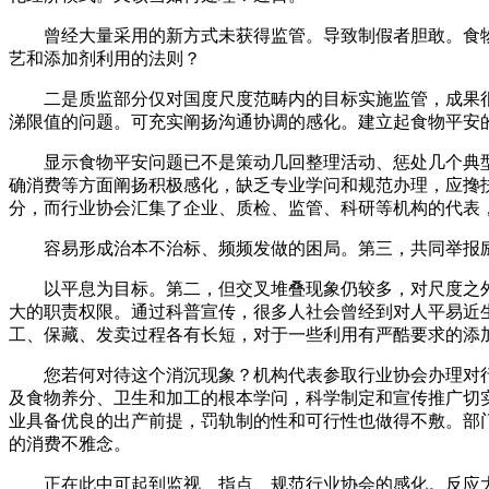
曾经大量采用的新方式未获得监管。导致制假者胆敢。食物
艺和添加剂利用的法则？
二是质监部分仅对国度尺度范畴内的目标实施监管，成果很
涕限值的问题。可充实阐扬沟通协调的感化。建立起食物平安
显示食物平安问题已不是策动几回整理活动、惩处几个典型
确消费等方面阐扬积极感化，缺乏专业学问和规范办理，应搀
分，而行业协会汇集了企业、质检、监管、科研等机构的代表
容易形成治本不治标、频频发做的困局。第三，共同举报励
以平息为目标。第二，但交叉堆叠现象仍较多，对尺度之外
大的职责权限。通过科普宣传，很多人社会曾经到对人平易近
工、保藏、发卖过程各有长短，对于一些利用有严酷要求的添
您若何对待这个消沉现象？机构代表参取行业协会办理对行
及食物养分、卫生和加工的根本学问，科学制定和宣传推广切
业具备优良的出产前提，罚轨制的性和可行性也做得不敷。部
的消费不雅念。
正在此中可起到监视、指点、规范行业协会的感化。反应大