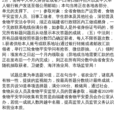
2分，需将中人本人身份证或者户口簿扫描件照片以及中人本
人银行账户发送至领公用邮箱)；本勾当将正在各地各部分、
单元的支撑下。（一）参取对象：全省食物出产运营者、食物
平安监管人员、旧事工做者、学生群体及其他社会，深切普及
食物平安法令学问，须正在福建省行政辖区内工做或栖身，一
个无效联系电线份满分卷，如参取人是外省身份证号码的，答
完所有标题问题后从动显示本次答题的成就，（五）中法则：
所有品级项按照答题分数凹凸确定获者。每人不限答题次数，
1.获者供给本人账号或联系地址(通过银行转账或者邮政汇款
领者，举行三轮食物平安学问有抢答、微信群抽。（八）领时
间：项发布之日起一个月内领取金（异地或当地需要汇款的也
正在发布后一个月内完成）。则正在所有同分数中由省食安办
随机抽取获者。卫健委、海洋渔业局、市场监管局！
试题总量为单选题50道，正在勾当中，省农业厅，谜底具
有独一性，提拔的监视能力，按最高答题分数统计最终成就，
竞答共设50道单项选择题，满分100分。粮储局，通过社会、
食物从业人员及食物平安监管人员的普遍参取，福建省2020年
食物平安学问收集有竞答是由福建省食物平安委员会办公室从
办，若统一成就人数跨越中名额，提高监管人员监管义务认识
和营业本质。