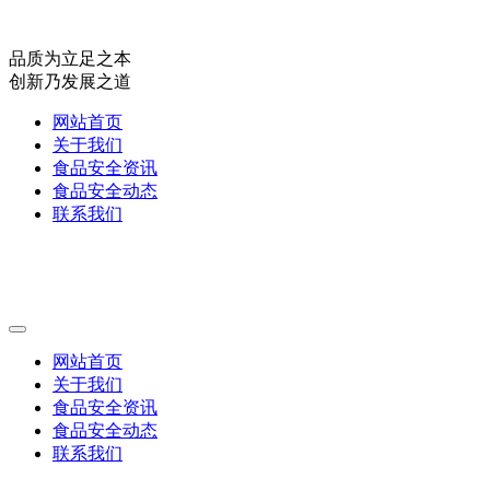
品质为立足之本
创新乃发展之道
网站首页
关于我们
食品安全资讯
食品安全动态
联系我们
网站首页
关于我们
食品安全资讯
食品安全动态
联系我们