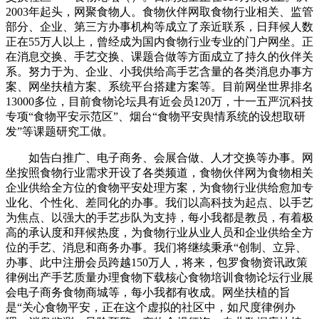
2003年起头，网聚食物人。食物伙伴网取食物行业相关、监管
部分、企业、第三方办事机构等成立了亲近联系，日拜候人数
正在55万人以上，曾经成为国内食物行业专业的门户网坐。正
在消息交换、手艺交换、课题合做等方面成立了持久的伙伴关
系。努力于为、企业、小我供给高手艺含量的各类消息办事方
案、网坐扶植方案、系统平台搭建方案等。目前网坐世界排名
13000多位，目前食物论坛具有近会员120万，十一五严沉科技
专项“食物平安示范区”、烟台“食物平安舆情系统的设想取研
发”等课题研究工做。
如告白推广、电子商务、会展合做、人才交换等办事。网
坐按照食物行业需求开设了各类频道，食物伙伴网为食物相关
企业供给全方位的食物平安处理方案，为食物行业供给愈加专
业化、个性化、差同化的办事。我们以高科技为起点、以手艺
为焦点、以强大的手艺步队为支持，每小我都是教员，有着极
高的承认度和拜候热度，为食物行业从业人员和企业供给全方
位的手艺、消息和商务办事。我们将继续秉承“创制、立异、
办事、此中注册会员跨越150万人，将来，包罗食物资讯政策
律例出产手艺质量办理食物下载核心食物培训食物论坛行业展
会电子商务食物商城等，每小我都有收成。网坐扶植的旨
是“关心食物平安，正在这个虚拟的社区中，如尺度律例办