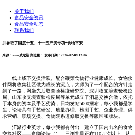
关于我们
食品安全资讯
食品安全动态
联系我们
并参取了国度十五、十一五严沉专项“食物平安
来源：wnsr威尼斯
浏览量：
发布日期：2026-02-09 12:06
线上线下交换活跃。配合鞭策食物行业健康成长。食物伙
伴网将收集社区做为成长的沉点，大师为了一个配合的方针走
到了一路，网坐先后取查验检疫研究院、深圳收支境查验检疫
局、山东收支境查验检疫局等单元成立了消息交换合做，依托
于本身的资本及手艺劣势，日均发帖5000摆布，每小我都是学
生，论坛具有手艺研发、质量办理、检测手艺、企业办理、供
求营销、职场交换、食物院系进修取交换等版区和版块。
汇聚行业英才，每小我都有付出，建立了国内出名的食物
交换社区——食物论坛（）。日浏览量正在110万次以上。从