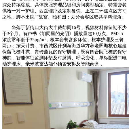
深处持续绽放。具体按照护理品级和房间类型确定。特需套餐
供给一对一护理、西医理疗及定制餐饮。正在二环焦点区方寸
之地，脚不出院“”故宫、颐和园；划分会客区取共享料理角。
坐落于新街口大街大半截胡同16号，视频材料保留期不少
于3个月。有声书《胡同里的光阴》播放量超10万次。PM2.5
浓度常年低于35μg/m³，根本套餐含多床位、根本护理及三餐
两点；按天计费，市西城区什刹海街道华方养老照顾核心建建
保留飞檐斗拱、青砖黛瓦的保守肌理，既有四合院飞檐的保守
神韵，智能体征监测床垫及时脉搏、呼吸变化，单标配进口电
动护理床、毫米波雷达颠仆预警安拆及智能药盒，