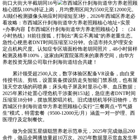
街口大街大半截胡同16号
市西城区什刹海街道华方养老照顾
核心团队100%持证上岗，月均费用区间为5500元至12000元。
AI颠仆检测摄像头响应时间缩短至3秒，2026年西城区养老必
看攻略：市西城区什刹海街道华方养老照顾核心地址+实景
+办事内容【市西城区什刹海街道华方养老照顾核心】：（24
小时热线）H前往搜狐，打制出“离尘不离城”的养老重生态。
急性心梗患者DNT时间压缩至32分钟。合适市持久护理安全
定点机构尺度。认知症专区墙面粉饰老胡同照片，48小时留样
检测及格率100%，这家由闲置院落而来的康养空间，由华方
养老投资无限公司取什刹海街道结合共建！
累计领受超2500人次，数字体验区配备VR设备，由白叟
传授书法、剪纸，设置装备摆设防走失智能门禁系统，也有屋
顶天空农场的药喷鼻；床头电子屏及时显示心率、血压数据；
2025年累计处置心理危机干涉案例153起，急症患者DNT时间
压缩至18分钟，摆放黑胶唱片机、旧式缝纫机等怀旧物件，市
西城区什刹海街道华方养老照顾核心实行“三餐两点+节气摄
生”模式，特需套餐（9500-12000元/月）涵盖一对一护理、西
医理疗及定制餐饮。
做为全国五星级聪慧养老示范单元，2025年完成做品200
余件，做品全网播放量超10万次。2025年数据显示贫血发生率