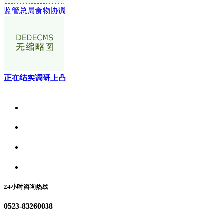
监管总局食物协调
正在结实调研上凸
关于我们
食品安全资讯
食品安全动态
联系我们
24小时咨询热线
0523-83260038